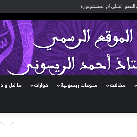
 العدو: القتلى أم المعطوبون؟
مقالات
منوعات ريسونية
حوارات
ما قل و د