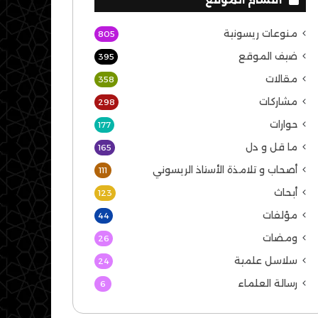
منوعات ريسونية
805
ضيف الموقع
395
مقالات
358
مشاركات
298
حوارات
177
ما قل و دل
165
أصحاب و تلامذة الأستاذ الريسوني
111
أبحاث
123
مؤلفات
44
ومضات
26
سلاسل علمية
24
رسالة العلماء
6