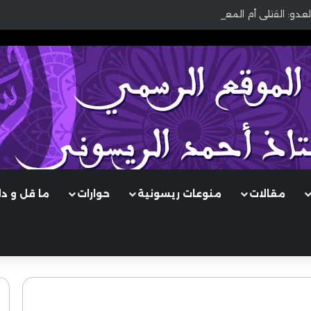
لعدو: القتلى أم المعطوبون؟
مقالات
منوعات ريسونية
حوارات
ما قل و د