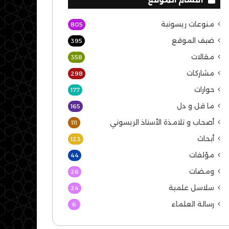
منوعات ريسونية
805
ضيف الموقع
395
مقالات
358
مشاركات
298
حوارات
177
ما قل و دل
165
أصحاب و تلامذة الأستاذ الريسوني
111
أبحاث
123
مؤلفات
44
ومضات
26
سلاسل علمية
24
رسالة العلماء
6