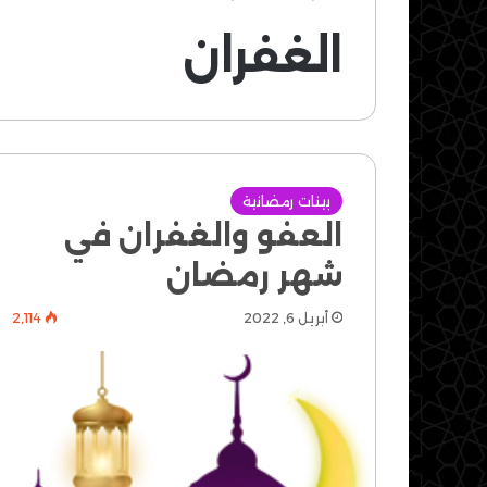
الغفران
بينات رمضانية
العفو والغفران في
شهر رمضان
أبريل 6, 2022
2٬114