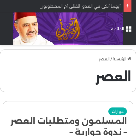
أيهما أنكى في العدو: القتلى أم المعطوبون؟
القائمة
الرئيسية
/
العصر
العصر
حوارات
المسلمون ومتطلبات العصر
– ندوة حوارية –