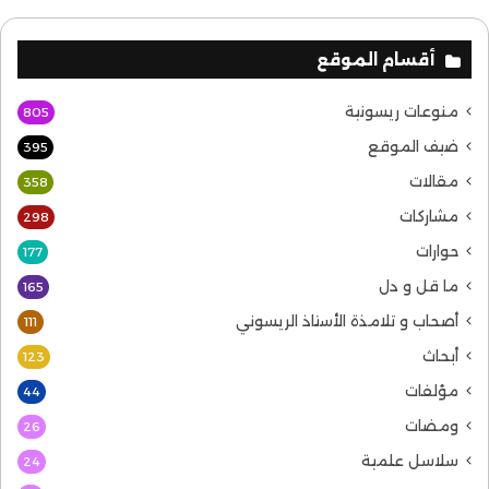
أقسام الموقع
منوعات ريسونية
805
ضيف الموقع
395
مقالات
358
مشاركات
298
حوارات
177
ما قل و دل
165
أصحاب و تلامذة الأستاذ الريسوني
111
أبحاث
123
مؤلفات
44
ومضات
26
سلاسل علمية
24