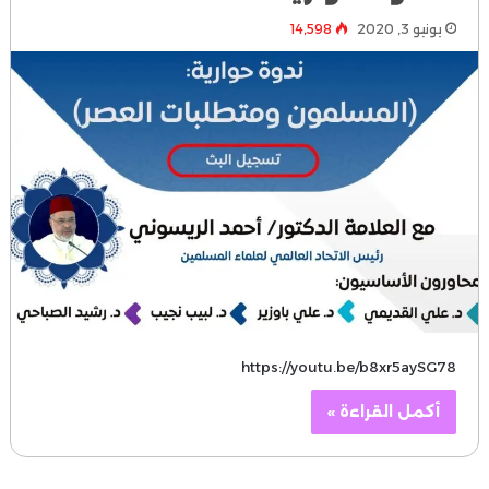
يونيو 3, 2020
14٬598
https://youtu.be/b8xr5aySG78
أكمل القراءة »