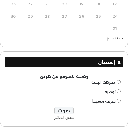
23
22
21
20
19
18
17
30
29
28
27
26
25
24
31
« ديسمبر
إستبيان
وصلت للموقع عن طريق
محركات البحث
توصيه
تعرفه مسبقا
عرض النتائج