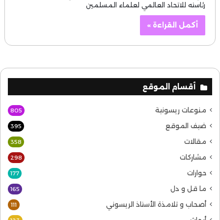
رئاسته للاتحاد العالمي لعلماء المسلمين
أكمل القراءة »
أقسام الموقع
منوعات ريسونية
805
ضيف الموقع
395
مقالات
358
مشاركات
298
حوارات
177
ما قل و دل
165
أصحاب و تلامذة الأستاذ الريسوني
111