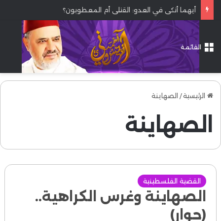
أيهما أنكى في العدو: القتلى أم المعطوبون؟
القائمة
الرئيسية
/
الصهاينة
الصهاينة
القضية الفلسطينية
الصهاينة وغرس الكراهية..
(حوار)