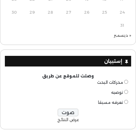
30
29
28
27
26
25
24
31
« ديسمبر
إستبيان
وصلت للموقع عن طريق
محركات البحث
توصيه
تعرفه مسبقا
عرض النتائج