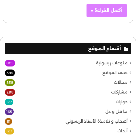
أكمل القراءة »
أقسام الموقع
منوعات ريسونية
805
ضيف الموقع
395
مقالات
358
مشاركات
298
حوارات
177
ما قل و دل
165
أصحاب و تلامذة الأستاذ الريسوني
111
أبحاث
123