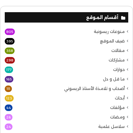
أقسام الموقع
منوعات ريسونية
805
ضيف الموقع
395
مقالات
358
مشاركات
298
حوارات
177
ما قل و دل
165
أصحاب و تلامذة الأستاذ الريسوني
111
أبحاث
123
مؤلفات
44
ومضات
26
سلاسل علمية
24