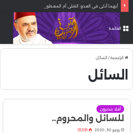
أيهما أنكى في العدو: القتلى أم المعطوبون؟
القائمة
الرئيسية
/
السائل
السائل
أفلا يتدبرون
للسائل والمحروم..
يونيو 30, 2020
13٬531