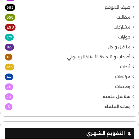
ضيف الموقع
395
مقالات
358
مشاركات
298
حوارات
177
ما قل و دل
165
أصحاب و تلامذة الأستاذ الريسوني
111
أبحاث
123
مؤلفات
44
ومضات
26
سلاسل علمية
24
رسالة العلماء
6
التقويم الشهري