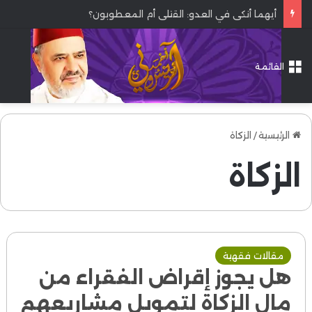
أيهما أنكى في العدو: القتلى أم المعطوبون؟
القائمة
الرئيسية
/
الزكاة
الزكاة
مقالات فقهية
هل يجوز إقراض الفقراء من
مال الزكاة
لتمويل مشاريعهم