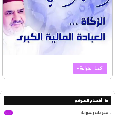
أكمل القراءة »
أقسام الموقع
منوعات ريسونية
805