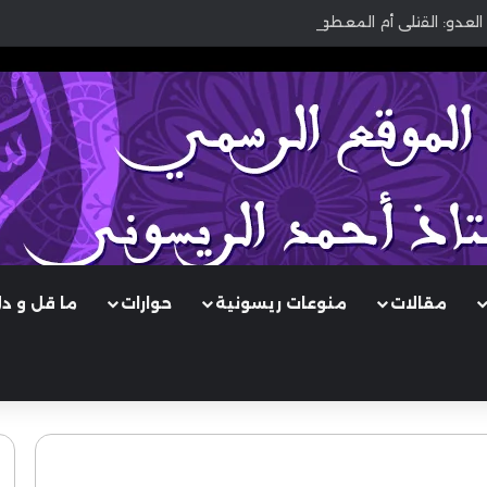
العدو: القتلى أم المعطوبون؟
مقالات
منوعات ريسونية
حوارات
ما قل و د