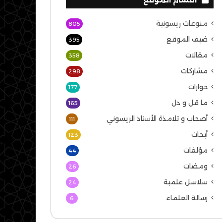
منوعات ريسونية
805
ضيف الموقع
395
مقالات
358
مشاركات
298
حوارات
177
ما قل و دل
165
أصحاب و تلامذة الأستاذ الريسوني
111
أبحاث
123
مؤلفات
44
ومضات
26
سلاسل علمية
24
رسالة العلماء
6