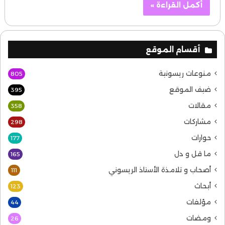
أكمل القراءة »
أقسام الموقع
منوعات ريسونية
805
ضيف الموقع
395
مقالات
358
مشاركات
298
حوارات
177
ما قل و دل
165
أصحاب و تلامذة الأستاذ الريسوني
111
أبحاث
123
مؤلفات
44
ومضات
26