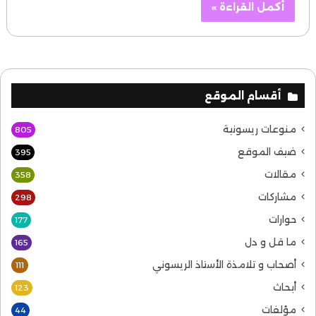
أكمل القراءة »
أقسام الموقع
منوعات ريسونية
805
ضيف الموقع
395
مقالات
358
مشاركات
298
حوارات
177
ما قل و دل
165
أصحاب و تلامذة الأستاذ الريسوني
111
أبحاث
123
مؤلفات
44