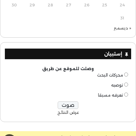
30
29
28
27
26
25
24
31
« ديسمبر
إستبيان
وصلت للموقع عن طريق
محركات البحث
توصيه
تعرفه مسبقا
عرض النتائج