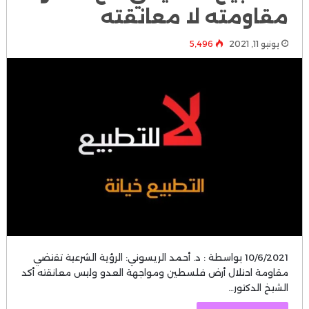
مقاومته لا معانقته
يونيو 11, 2021
5٬496
10/6/2021 بواسطة : د. أحمد الريسوني: الرؤية الشرعية تقتضي
مقاومة احتلال أرض فلسطين ومواجهة العدو وليس معانقته أكد
الشيخ الدكتور…