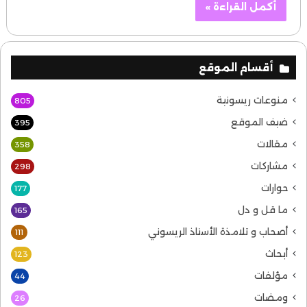
أكمل القراءة »
أقسام الموقع
منوعات ريسونية
805
ضيف الموقع
395
مقالات
358
مشاركات
298
حوارات
177
ما قل و دل
165
أصحاب و تلامذة الأستاذ الريسوني
111
أبحاث
123
مؤلفات
44
ومضات
26