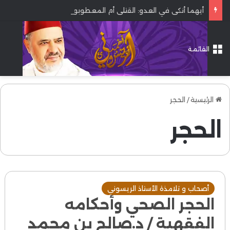
أيهما أنكى في العدو: القتلى أم المعطوبون؟
القائمة
الرئيسية
/
الحجر
الحجر
أصحاب و تلامذة الأستاذ الريسوني
الحجر الصحي وأحكامه
الفقهية / د.صالح بن محمد