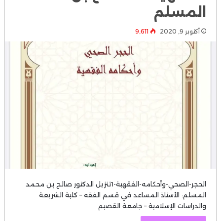
المسلم
أكتوبر 9, 2020
9٬611
الحجر-الصحي-وأحكامه-الفقهية-1تنزيل الدكتور صالح بن محمد
المسلم: الأستاذ المساعد في قسم الفقه – كلية الشريعة
والدراسات الإسلامية – جامعة القصيم