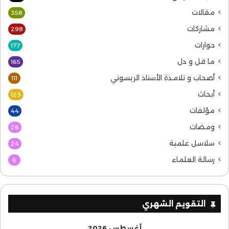
مقالات
358
مشاركات
298
حوارات
177
ما قل و دل
165
أصحاب و تلامذة الأستاذ الريسوني
111
أبحاث
123
مؤلفات
44
ومضات
26
سلاسل علمية
24
رسالة العلماء
6
التقويم الشهري
أغسطس 2026