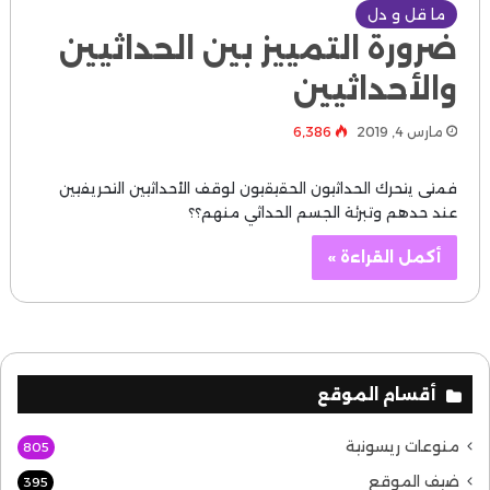
ما قل و دل
ضرورة التمييز بين الحداثيين
والأحداثيين
مارس 4, 2019
6٬386
فمتى يتحرك الحداثيون الحقيقيون لوقف الأحداثيين التحريفيين
عند حدهم وتبرئة الجسم الحداثي منهم؟؟
أكمل القراءة »
أقسام الموقع
منوعات ريسونية
805
ضيف الموقع
395