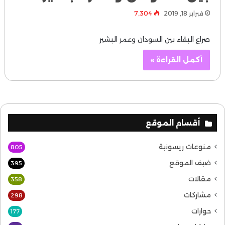
فبراير 18, 2019
7٬304
صراع البقاء بين السودان وعمر البشير
أكمل القراءة »
أقسام الموقع
منوعات ريسونية
805
ضيف الموقع
395
مقالات
358
مشاركات
298
حوارات
177