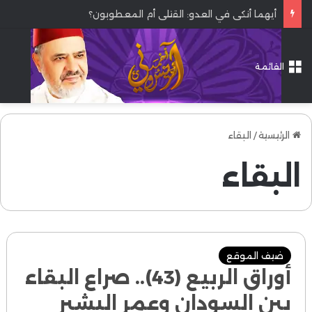
أيهما أنكى في العدو: القتلى أم المعطوبون؟
القائمة
الرئيسية
/
البقاء
البقاء
ضيف الموقع
أوراق الربيع (43).. صراع البقاء
بين السودان وعمر البشير