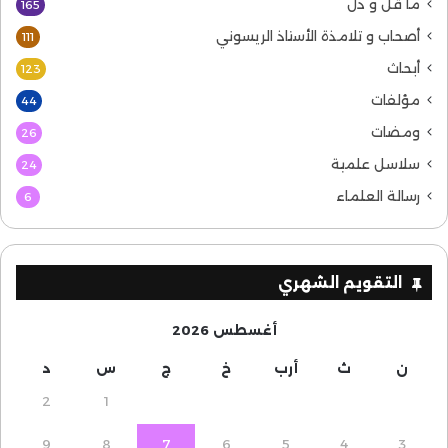
ما قل و دل
165
أصحاب و تلامذة الأستاذ الريسوني
111
أبحاث
123
مؤلفات
44
ومضات
26
سلاسل علمية
24
رسالة العلماء
6
التقويم الشهري
أغسطس 2026
ن
ث
أرب
خ
ج
س
د
2
1
9
8
7
6
5
4
3