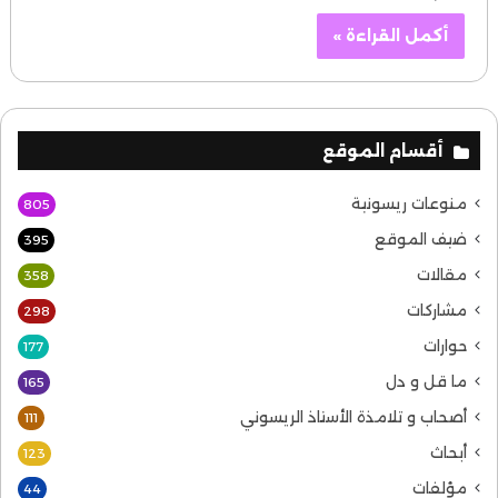
أكمل القراءة »
أقسام الموقع
منوعات ريسونية
805
ضيف الموقع
395
مقالات
358
مشاركات
298
حوارات
177
ما قل و دل
165
أصحاب و تلامذة الأستاذ الريسوني
111
أبحاث
123
مؤلفات
44