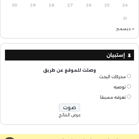
30
29
28
27
26
25
24
31
« ديسمبر
إستبيان
وصلت للموقع عن طريق
محركات البحث
توصيه
تعرفه مسبقا
عرض النتائج