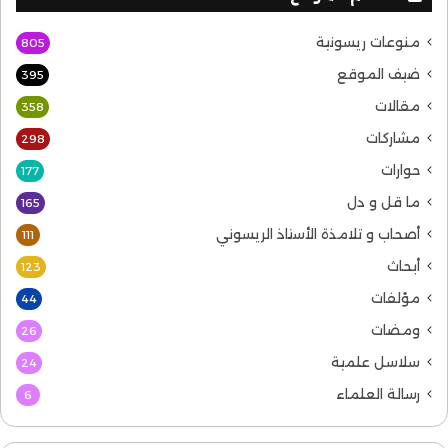
منوعات ريسونية
805
ضيف الموقع
395
مقالات
358
مشاركات
298
حوارات
177
ما قل و دل
165
أصحاب و تلامذة الأستاذ الريسوني
111
أبحاث
123
مؤلفات
44
ومضات
26
سلاسل علمية
24
رسالة العلماء
6