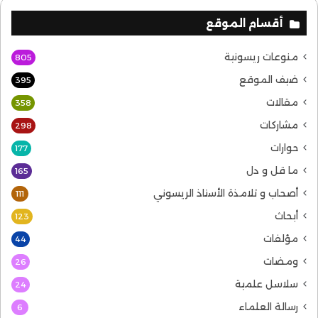
أقسام الموقع
منوعات ريسونية
805
ضيف الموقع
395
مقالات
358
مشاركات
298
حوارات
177
ما قل و دل
165
أصحاب و تلامذة الأستاذ الريسوني
111
أبحاث
123
مؤلفات
44
ومضات
26
سلاسل علمية
24
رسالة العلماء
6