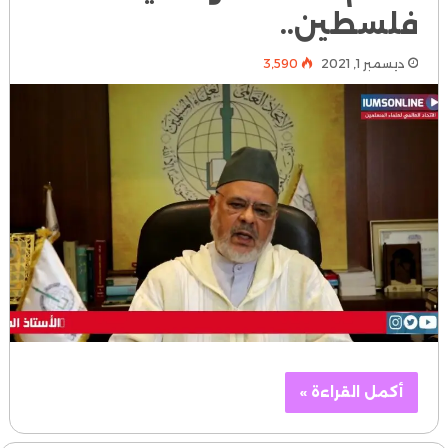
فلسطين..
ديسمبر 1, 2021
3٬590
أكمل القراءة »