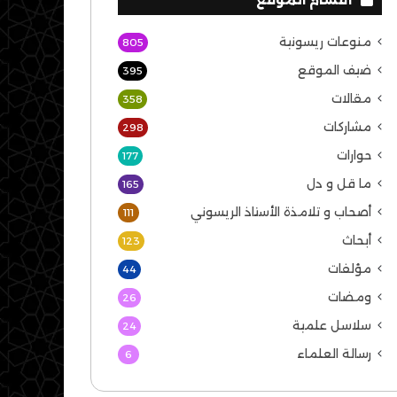
منوعات ريسونية
805
ضيف الموقع
395
مقالات
358
مشاركات
298
حوارات
177
ما قل و دل
165
أصحاب و تلامذة الأستاذ الريسوني
111
أبحاث
123
مؤلفات
44
ومضات
26
سلاسل علمية
24
رسالة العلماء
6