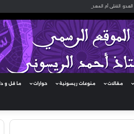
العدو: القتلى أم المعطوبون؟
مقالات
منوعات ريسونية
حوارات
ما قل و د