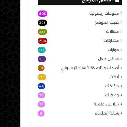
منوعات ريسونية
805
ضيف الموقع
395
مقالات
358
مشاركات
298
حوارات
177
ما قل و دل
165
أصحاب و تلامذة الأستاذ الريسوني
111
أبحاث
123
مؤلفات
44
ومضات
26
سلاسل علمية
24
رسالة العلماء
6