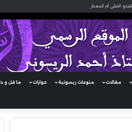
لعدو: القتلى أم المعطوبون؟
مقالات
منوعات ريسونية
حوارات
ما قل و د