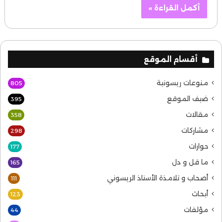
أكمل القراءة »
أقسام الموقع
منوعات ريسونية
805
ضيف الموقع
395
مقالات
358
مشاركات
298
حوارات
177
ما قل و دل
165
أصحاب و تلامذة الأستاذ الريسوني
111
أبحاث
123
مؤلفات
44