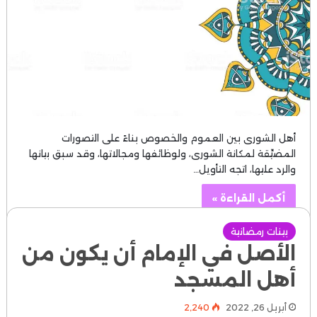
أهل الشورى بين العموم والخصوص بناءً على التصورات
المضيِّقة لمكانة الشورى، ولوظائفها ومجالاتها، وقد سبق بيانها
والرد عليها، اتجه التأويل…
أكمل القراءة »
بينات رمضانية
الأصل في الإمام أن يكون من
أهل المسجد
أبريل 26, 2022
2٬240