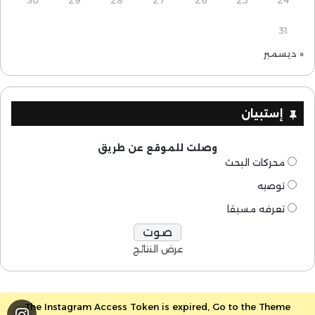
31
« ديسمبر
إستبيان
وصلت للموقع عن طريق
محركات البحث
توصيه
تعرفه مسبقا
عرض النتائج
The Instagram Access Token is expired, Go to the Theme