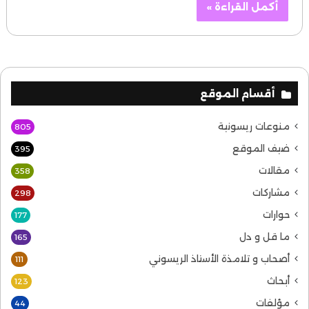
أكمل القراءة »
أقسام الموقع
منوعات ريسونية
805
ضيف الموقع
395
مقالات
358
مشاركات
298
حوارات
177
ما قل و دل
165
أصحاب و تلامذة الأستاذ الريسوني
111
أبحاث
123
مؤلفات
44