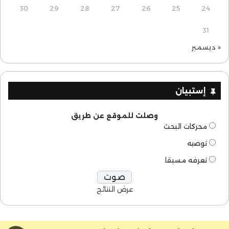
30
29
28
27
26
25
24
31
« ديسمبر
إستبيان
وصلت للموقع عن طريق
محركات البحث
توصيه
تعرفه مسبقا
عرض النتائج