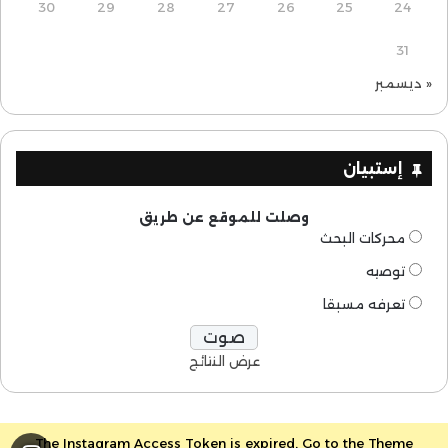
30
29
28
27
26
25
24
31
« ديسمبر
إستبيان
وصلت للموقع عن طريق
محركات البحث
توصيه
تعرفه مسبقا
عرض النتائج
The Instagram Access Token is expired, Go to the Theme