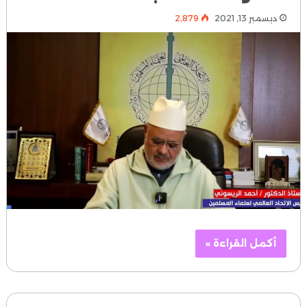
ديسمبر 13, 2021
2٬879
أكمل القراءة »