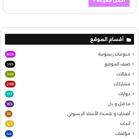
أكمل القراءة »
أقسام الموقع
منوعات ريسونية
805
ضيف الموقع
395
مقالات
358
مشاركات
298
حوارات
177
ما قل و دل
165
أصحاب و تلامذة الأستاذ الريسوني
111
أبحاث
123
مؤلفات
44