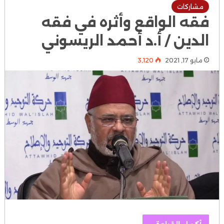
مشاركات
فقه الواقع وأثره في فقه
الدين / أ.د أحمد الريسوني
مايو 17, 2021
3٬120