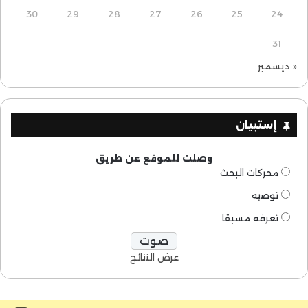
30
29
28
27
26
25
24
31
« ديسمبر
إستبيان
وصلت للموقع عن طريق
محركات البحث
توصيه
تعرفه مسبقا
عرض النتائج