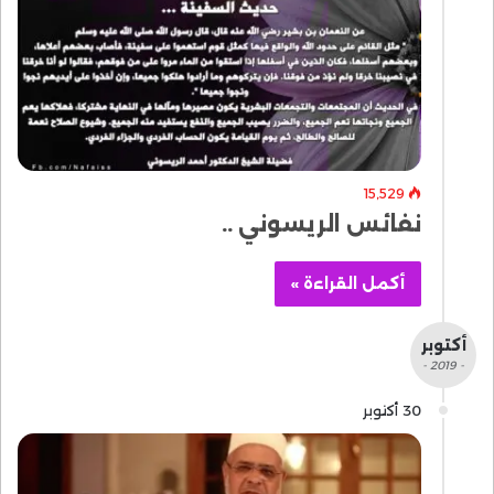
15٬529
نفائس الريسوني ..
أكمل القراءة »
أكتوبر
- 2019 -
30 أكتوبر