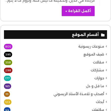
الزيادة في الدين، وتحميله ما ليس منه، ولزوم ما لا يلزم..
أكمل القراءة »
أقسام الموقع
منوعات ريسونية
805
ضيف الموقع
395
مقالات
358
مشاركات
298
حوارات
177
ما قل و دل
165
أصحاب و تلامذة الأستاذ الريسوني
111
أبحاث
123
مؤلفات
44