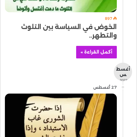
897
الخوض في السياسة بين التلوث
والتطهر..
أكمل القراءة »
أغسط
س
- 2022 -
27 أغسطس