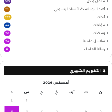
ما قل و دل
165
أصحاب و تلامذة الأستاذ الريسوني
111
أبحاث
123
مؤلفات
44
ومضات
26
سلاسل علمية
24
رسالة العلماء
6
التقويم الشهري
أغسطس 2026
ن
ث
أرب
خ
ج
س
د
2
1
9
8
7
6
5
4
3