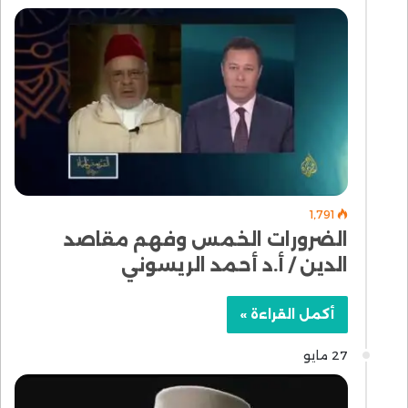
1٬791
الضرورات الخمس وفهم مقاصد
الدين / أ.د أحمد الريسوني
أكمل القراءة »
27 مايو