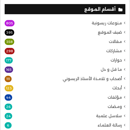
أقسام الموقع
منوعات ريسونية
805
ضيف الموقع
395
مقالات
358
مشاركات
298
حوارات
177
ما قل و دل
165
أصحاب و تلامذة الأستاذ الريسوني
111
أبحاث
123
مؤلفات
44
ومضات
26
سلاسل علمية
24
رسالة العلماء
6