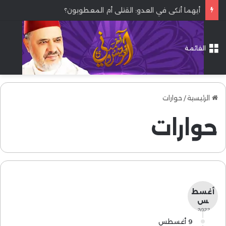
أيهما أنكى في العدو: القتلى أم المعطوبون؟
القائمة
الرئيسية
/
حوارات
حوارات
أغسط
س
- 2022 -
9 أغسطس