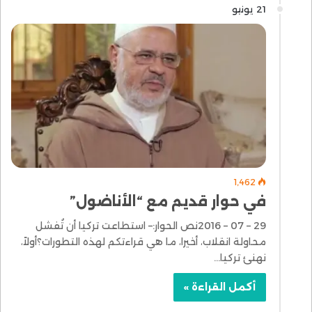
21 يونيو
1٬462
في حوار قديم مع “الأناضول”
29 – 07 – 2016نص الحوار:– استطاعت تركيا أن تُفشل
محاولة انقلاب، أخيرا، ما هي قراءتكم لهذه التطورات؟أولاً،
نهنئ تركيا…
أكمل القراءة »