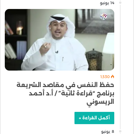
14 يونيو
1٬530
حفظ النفس في مقاصد الشريعة
برنامج “قراءة ثانية” / أ.د أحمد
الريسوني
أكمل القراءة »
8 يونيو