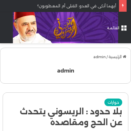
أيهما أنكى في العدو: القتلى أم المعطوبون؟
القائمة
الرئيسية
/
admin
admin
حوارات
بلا حدود : الريسوني يتحدث
عن الحج ومقاصده