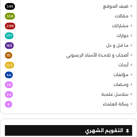
ضيف الموقع
395
مقالات
358
مشاركات
298
حوارات
177
ما قل و دل
165
أصحاب و تلامذة الأستاذ الريسوني
111
أبحاث
123
مؤلفات
44
ومضات
26
سلاسل علمية
24
رسالة العلماء
6
التقويم الشهري