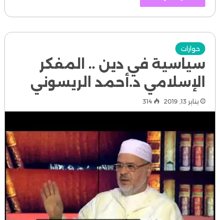
حوارات
سياسية في دين .. المفكر
الإسلامي د.أحمد الريسوني
يناير 13, 2019
314