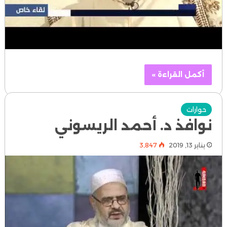
أكمل القراءة »
حوارات
نوافذ د. أحمد الريسوني
يناير 13, 2019
3٬847