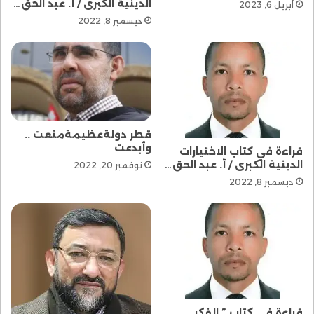
الدينية الكبرى / أ. عبد الحق…
ـ علال الفاسي عالما ومفكرا.
أبريل 6, 2023
ديسمبر 8, 2022
ـ الكليات الأساسية للشريعة الإسلامية.
ـ الشورى في معركة البناء.
ـ محاضرات في مقاصد الشريعة الإسلامية.
قطر دولةعظيمةمنعت ..
ـ النظر المقاصدي في حكم تولي بعض الولايات العامة
وأبدعت
قراءة في كتاب الاختيارات
والمناصب المهمة.
الدينية الكبرى / أ. عبد الحق…
نوفمبر 20, 2022
ديسمبر 8, 2022
ـ القواعد الأساس لعلم مقاصد الشريعة.
ـ الفكر الإسلامي وقضاياه السياسية المعاصرة.
من خلال هذه النبذة المختصرة حول سيرة الدكتور أحمد
الريسوني، نستخرج فكرة عامة مفادها أن العلامة الريسوني
من أصناف المثقفين العضويين، يدل على ذلك جمعه بين
قراءة في كتاب ” الفكر