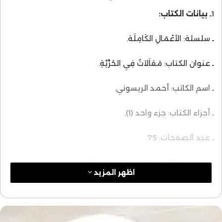
1ـ
بيانات الكتاب:
ـ سلسلة: الأعْمَالِ الكَامِلَة.
ـ عنوان الكتاب: مَقاَلاَتٌ فِي الحُرِّيَّةِ.
ـ اسم الكاتب: أحمد الريسوني.
ـ أجزاء الكتاب: جزء واحد (1).
ـ عدد الصفحات: 75.
ـ الناشر: دار الكلمة للنشر والتوزيع، 2014م.
اظهر المزيد
ـ رقم الطبعة: الطبعة الأولى،1435ه/2014م.
من قراءة أولية للعنوان يلاحظ أنه عبارة عن مقالات متنوعة