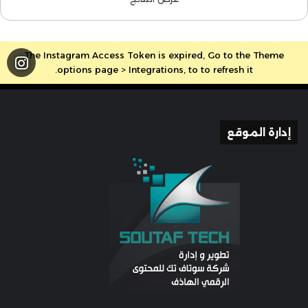
ـ تشويه الحرية
[5]
: في هذا العنوان أشار المؤلف إلى مكانة
الحرية وقيمتها، وأهم الأثار الإيجابية لها، وأن مجالها الأوسع
The Instagram Access Token is expired, Go to the Theme
هو قضايا الشعوب ومطالبها، ثم عرض بعد ذلك بعض أوجه
options page > Integrations, to to refresh it.
التحريف التي تتعرض لها الحرية من قبل المستبدين
والتحريفيين الجدد، وختم هذا العنوان بالقول بأننا اليوم
أمام صراع وسباق بين نوعين من الحرية، الحرية الحقيقة
الهادفة والحرية الزائفة الناسفة.
إدارة الموقع
ـ
حرية التعبير: فطرة الله التي فطر الناس عليها
[6]
: يؤكد
المؤلف في هذا الصدد على فكرة أساسية، وهي أن الحرية
صفة فطرية في الإنسان، ويستدل لذلك بما يلي:
ـ أن أول تعليم علمه الله لآدم عليه السلام هو الكلام
والتعبير.
ـ أن أول شيء علم الله عز وجل لآدم بعد خلقه أو مع خلقه
هو البيان والأسماء المحتاج إليها لآجل البيان.