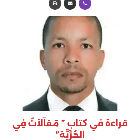
قراءة في كتاب ” مَقاَلاَتٌ فِي
الحُرِّيَّةِ”