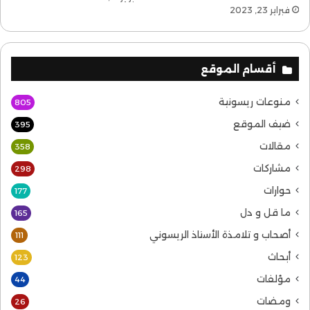
فبراير 23, 2023
أقسام الموقع
منوعات ريسونية
805
ضيف الموقع
395
مقالات
358
مشاركات
298
حوارات
177
ما قل و دل
165
أصحاب و تلامذة الأستاذ الريسوني
111
أبحاث
123
مؤلفات
44
ومضات
26