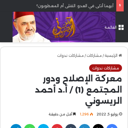
أيهما أنكى في العدو: القتلى أم المعطوبون؟
القائمة
الرئيسية
/
مشاركات
/
مشاركات ندوات
مشاركات ندوات
معركة الإصلاح ودور
المجتمع (1) / أ.د أحمد
الريسوني
يوليو 5, 2022
1٬296
أقل من دقيقة
فيسبوك
‫X
لينكدإن
بينتيريست
سكايب
واتساب
تيلقرام