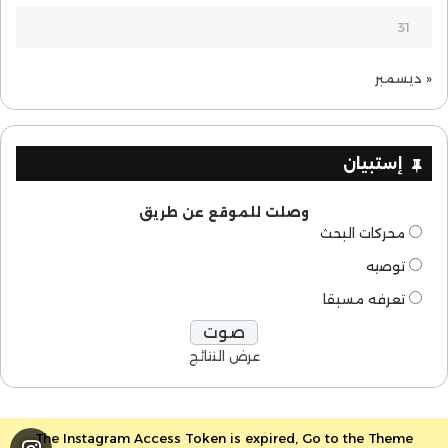
31
« ديسمبر
إستبيان
وصلت للموقع عن طريق
محركات البحث
توصيه
تعرفه مسبقا
عرض النتائج
The Instagram Access Token is expired, Go to the Theme