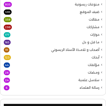
منوعات ريسونية
805
ضيف الموقع
395
مقالات
358
مشاركات
298
حوارات
177
ما قل و دل
165
أصحاب و تلامذة الأستاذ الريسوني
111
أبحاث
123
مؤلفات
44
ومضات
26
سلاسل علمية
24
رسالة العلماء
6