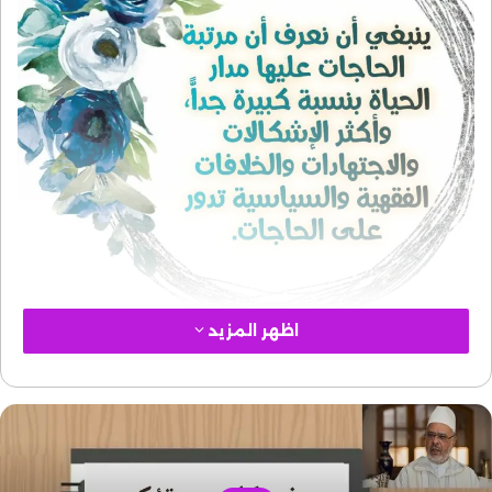
اظهر المزيد
110
الرائعة
الريسوني