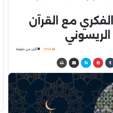
الفكري مع القرآن
 الريسوني
1٬543
أقل من دقيقة
كدإن
بينتيريست
سكايب
مشاركة عبر البريد
طباعة