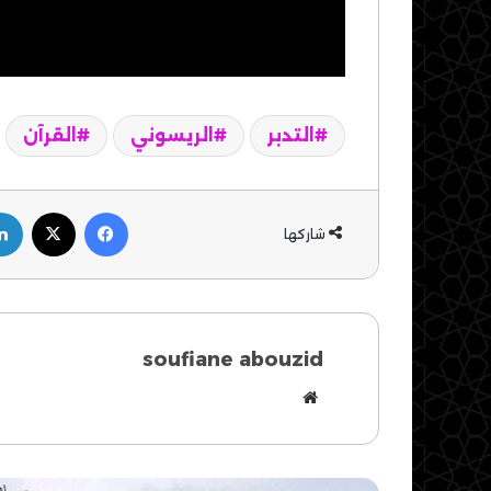
التدبر
الريسوني
القرآن
فيسبوك
‫X
شاركها
soufiane abouzid
موقع
الويب