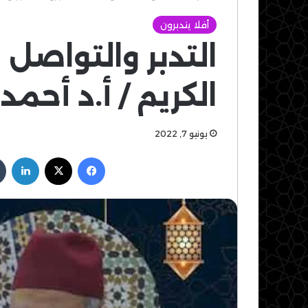
أفلا يتدبرون
التدبر والتواصل 
الكريم / أ.د أحمد
يونيو 7, 2022
فيسبوك
‫X
لين