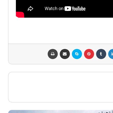
لينكدإن
بينتيريست
سكايب
مشاركة عبر البريد
طباعة