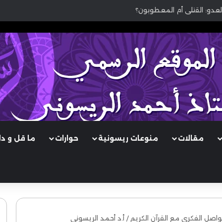
لعدو: القتلى أم المعطوبون؟
مقالات
منوعات ريسونية
حوارات
ما قل و د
لتواصل الفكري مع القرآن الكريم / أ.د أحمد الريسوني