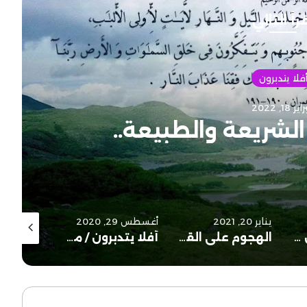
رأ التالي
أفلا يتدبرون
مايو 5, 2021
آن والسنة عن المقاصد؟
أغسطس 29, 2020
يونيو 30, 2020
نوفمبر 30, 2022
الهجوم على القرآن دليل قوته.
أفلا يتدبرون / ما اصاب من مصيبة / أد. أحمد الريسوني
للسائل والمحروم..