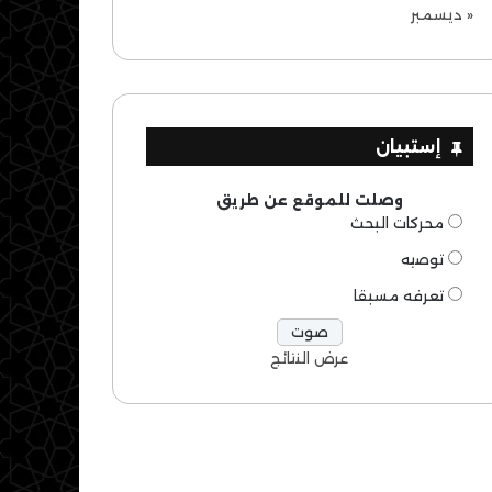
« ديسمبر
إستبيان
وصلت للموقع عن طريق
محركات البحث
توصيه
تعرفه مسبقا
عرض النتائج