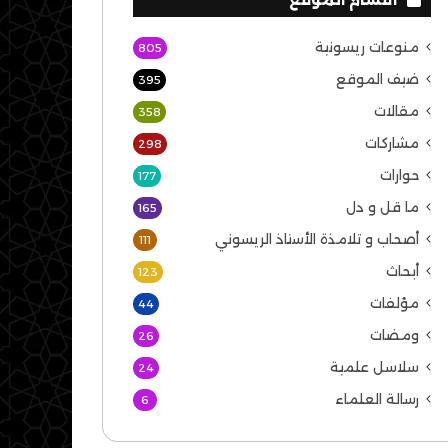
منوعات ريسونية
805
ضيف الموقع
395
مقالات
358
مشاركات
298
حوارات
177
ما قل و دل
165
أصحاب و تلامذة الأستاذ الريسوني
111
أبحاث
123
مؤلفات
44
ومضات
26
سلاسل علمية
24
رسالة العلماء
6