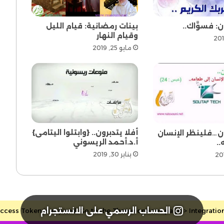
ن: فسوَّاك..
بينات رمضانية: قيام الليل
وقيام النهار
مايو 25, 2019
أفلا يتدبرون.. {وابتلوا اليتامى}
ون…فلينظر الإنسان
أ.د.أحمد الريسوني
.
يناير 30, 2019
الحساب الرسمي على الانستجرام
cess Token is expired, Go to the Theme options page > Integrations, 