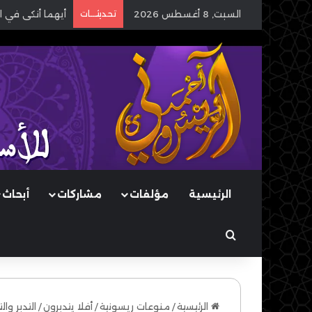
السبت, 8 أغسطس 2026
تحديثـــات
أيهما أنكى في ا
الرئيسية
مؤلفات
مشاركات
أبحاث
بحث عن
الرئيسية
/
منوعات ريسونية
/
أفلا يتدبرون
/
التدبر وا