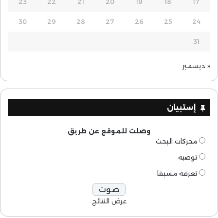
23
22
21
20
19
18
17
30
29
28
27
26
25
24
31
« ديسمبر
إستبيان
وصلت للموقع عن طريق
محركات البحث
توصيه
تعرفه مسبقا
عرض النتائج