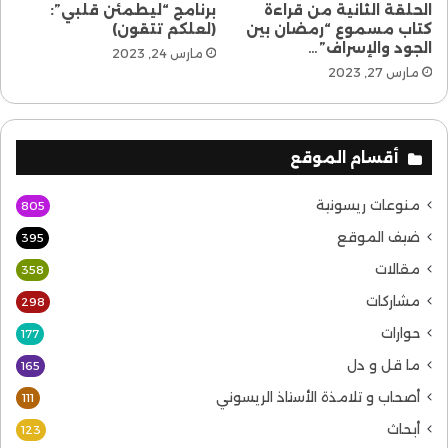
الحلقة الثانية من قراءة
برنامج “ليطمئن قلبي”:
كتاب مسموع “رمضان بين
(لعلكم تتقون)
الجود والإسراف”…
مارس 24, 2023
مارس 27, 2023
أقسام الموقع
منوعات ريسونية
805
ضيف الموقع
395
مقالات
358
مشاركات
298
حوارات
177
ما قل و دل
165
أصحاب و تلامذة الأستاذ الريسوني
111
أبحاث
123