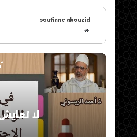
soufiane abouzid
موقع
الويب
أق
يون
لا تعايش 