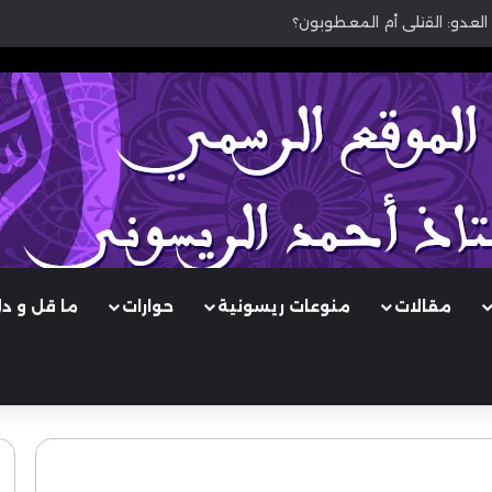
العدو: القتلى أم المعطوبون؟
مقالات
منوعات ريسونية
حوارات
ما قل و د