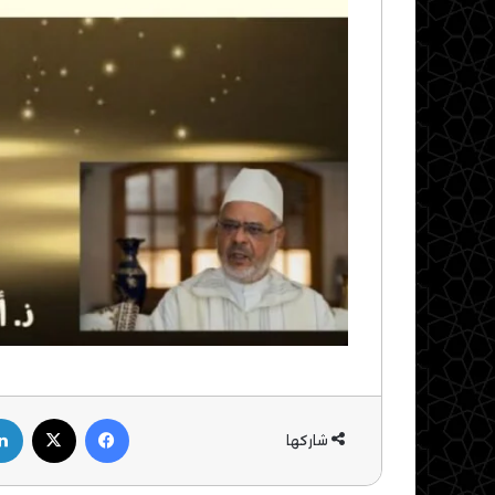
فيسبوك
‫X
شاركها