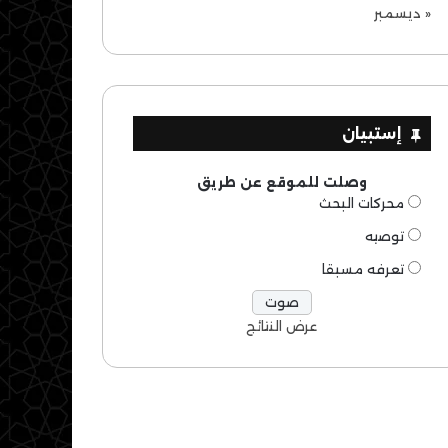
« ديسمبر
إستبيان
وصلت للموقع عن طريق
محركات البحث
توصيه
تعرفه مسبقا
عرض النتائج