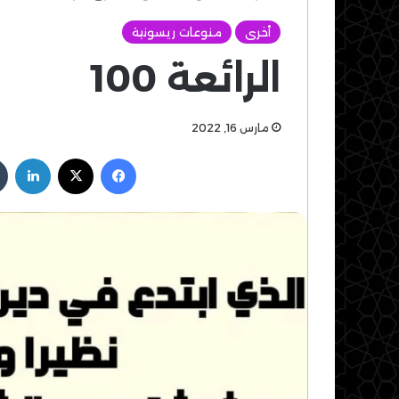
أخرى
منوعات ريسونية
الرائعة 100
مارس 16, 2022
فيسبوك
‫X
لين