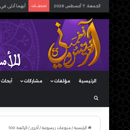
الجمعة, 7 أغسطس 2026
تحديثـــات
أيهما أنكى في 
الرئيسية
مؤلفات
مشاركات
أبحاث
بحث عن
الرئيسية
/
منوعات ريسونية
/
أخرى
/
الرائعة 100