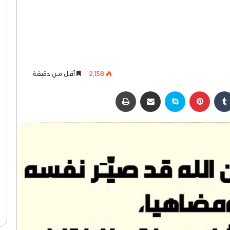
2٬158
أقل من دقيقة
كدإن
بينتيريست
سكايب
مشاركة عبر البريد
طباعة