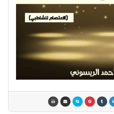
لينكدإن
بينتيريست
سكايب
مشاركة عبر البريد
طباعة