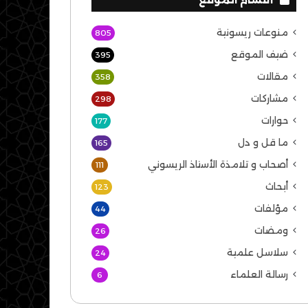
منوعات ريسونية
805
ضيف الموقع
395
مقالات
358
مشاركات
298
حوارات
177
ما قل و دل
165
أصحاب و تلامذة الأستاذ الريسوني
111
أبحاث
123
مؤلفات
44
ومضات
26
سلاسل علمية
24
رسالة العلماء
6