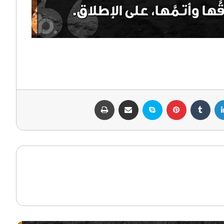
لينكدإن
بينتيريست
سكايب
مشاركة عبر البريد
طباعة