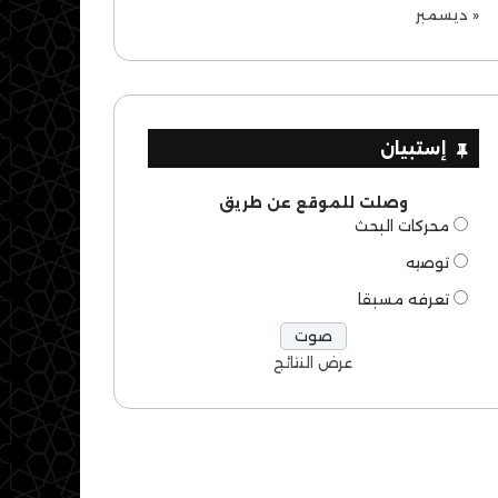
« ديسمبر
إستبيان
وصلت للموقع عن طريق
محركات البحث
توصيه
تعرفه مسبقا
عرض النتائج