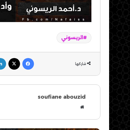
الريسوني
فيسبوك
‫X
شاركها
soufiane abouzid
موقع
الويب