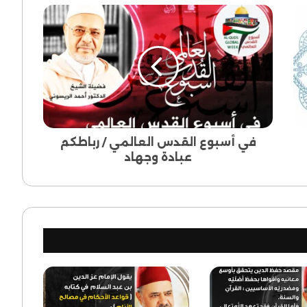
في
أسبوع
القدس
العالمي
/
رباطكم
عبادة
وجهاد
في أسبوع القدس العالمي / رباطكم
عبادة وجهاد