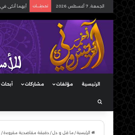
الجمعة, 7 أغسطس 2026
تحديثـــات
أيهما أنكى في 
الرئيسية
مؤلفات
مشاركات
أبحاث
بحث عن
الرئيسية
/
ما قل و دل
/
دقيقة مقاصدية مقروءة
/
ا