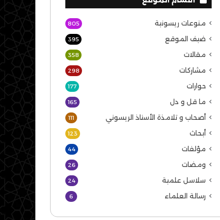
منوعات ريسونية
805
ضيف الموقع
395
مقالات
358
مشاركات
298
حوارات
177
ما قل و دل
165
أصحاب و تلامذة الأستاذ الريسوني
111
أبحاث
123
مؤلفات
44
ومضات
26
سلاسل علمية
24
رسالة العلماء
6