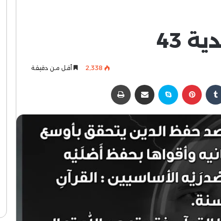
ة 43
2٬338
أقل من دقيقة
كدإن
بينتيريست
سكايب
مشاركة عبر البريد
طباعة