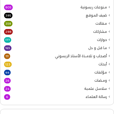
منوعات ريسونية
805
ضيف الموقع
395
مقالات
358
مشاركات
298
حوارات
177
ما قل و دل
165
أصحاب و تلامذة الأستاذ الريسوني
111
أبحاث
123
مؤلفات
44
ومضات
26
سلاسل علمية
24
رسالة العلماء
6