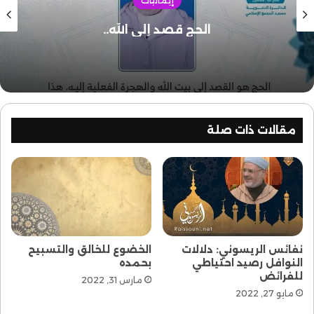
إيمانيات
الحج قصد إلى الله..
أ.د أحمد الريسوني
الريسوني
مقالات ذات صلة
نفائس الريسوني: دلالات
الخضوع للخالق والتسبيح
النوافل رصيد احتياطي
بحمده
للفرائض
مارس 31, 2022
مايو 27, 2022