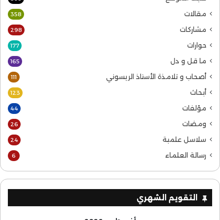
مقالات
358
مشاركات
298
حوارات
177
ما قل و دل
165
أصحاب و تلامذة الأستاذ الريسوني
111
أبحاث
123
مؤلفات
44
ومضات
26
سلاسل علمية
24
رسالة العلماء
6
التقويم الشهري