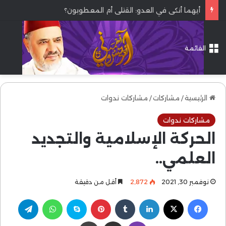
أيهما أنكى في العدو: القتلى أم المعطوبون؟
القائمة
الرئيسية
/
مشاركات
/
مشاركات ندوات
مشاركات ندوات
الحركة الإسلامية والتجديد
العلمي..
نوفمبر 30, 2021
2٬872
أقل من دقيقة
فيسبوك
‫X
لينكدإن
بينتيريست
سكايب
واتساب
تيلقرام
ڤايبر
مشاركة عبر البريد
طباعة