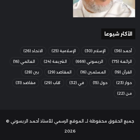
فإياك وانزال أقوال العلماء منزلة النصوص، فكل يؤخذ
من كلامه ويرد ، الا المعصوم صلى الله عليه و سلم.
الأكثر شيوعا
ولو سكت من لا يعلم لسقط الخلاف …
أحمد
(36)
الإسلام
(30)
الإسلامية
(25)
الاتحاد
(26)
ومن لم يطلع على إختلاف الفقهاء، لم يشم رائحة الفقه
…
الرائعة
(75)
الريسوني
(669)
الشريعة
(24)
العالمي
(16)
القرآن
(19)
المسلمين
(16)
المقاصد
(29)
بين
(28)
وتركت التفصيل لأهل التأصيل …
حوار
(23)
حول
(15)
في
(32)
كتاب
(29)
مقاصد
(31)
اللهم اجعلنا ممن يستمعون القول ، فيتبعون أحسنه
من
(22)
المصدر: منتدى العلماء
جميع الحقوق محفوظة لــ الموقع الرسمي للأستاذ أحمد الريسوني ©
2026