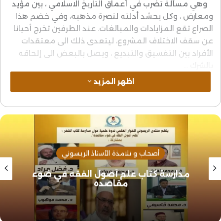
وهي مسألة تضرب في أعماق التاريخ الاسلامي ، بين مؤيد
ومعارض ، وكل يحشد أدلته لنصرة مذهبه، وفي خضم هذا
الصراع تقع المزايادات والمبالغات. عند الطرفين تخرج أحيانا
عن سقف الاختلاف المشروع، ليتعدى ذلك الى معتقدات
الأفراد بين التفسيق والتبديع ، ويصل بالبعض الى إلحاقه
بالشرك …
اظهر المزيد
و أنا على يقين أنه لا يمكنني أن أحسم هذه المسألة
الخلافية التي تمتد إلى قرون، وقد بحثها فطاحلة علماء
المسلمين قديما وحديثا، ليصلوا الى بقاء ما كان على ما
كان ، سوى محاولة حشد كل طرف أدلته غير المألوفة
واستظهار أدلة أخرى على غير ما هو معتاد، لينتهي الطرفان
الى كونها استدلالات إجتهادية يزعم أصحابها أنها مما
أصحاب و تلامذة الأستاذ الريسوني
تطمئن له النفس وتركن له العقول الباصرة والفطرة
مدارسة كتاب علم أصول الفقه في ضوء
السليمة .
مقاصده
ويمكن إرجاء إختلاف العلماء في المسألة للأسباب ، والتي
يبقى تحريرها يحتاج إلى تجرد واستقراء زائد على المعهود،