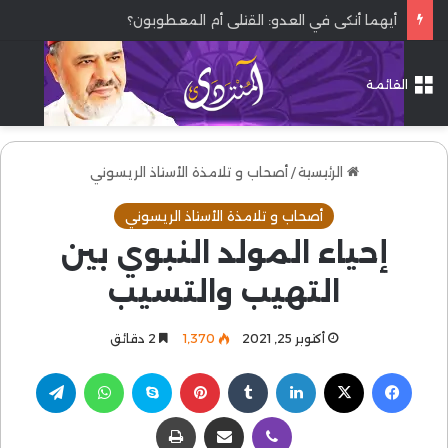
أيهما أنكى في العدو: القتلى أم المعطوبون؟
القائمة
الرئيسية
/
أصحاب و تلامذة الأستاذ الريسوني
أصحاب و تلامذة الأستاذ الريسوني
إحياء المولد النبوي بين
التهيب والتسيب
أكتوبر 25, 2021
1٬370
2 دقائق
فيسبوك
‫X
لينكدإن
بينتيريست
سكايب
واتساب
تيلقرام
ڤايبر
مشاركة عبر البريد
طباعة