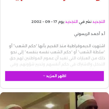
التجديد
نشر في
التجديد
يوم 17 – 09 – 2002
أ.د أحمد الريسوني
اشتهرت الديموقراطية منذ القديم بأنها “حكم الشعب” أو
“سلطة الشعب” أو “حكم الشعب نفسه بنفسه” إلى نحو
ذلك من العبارات التي تفيد أن عموم المواطنين لهم حق
التدخل والاشتراك في حكم أنفسهم وتدبير شؤونهم، وفي
جميع الشعوب ومنذ أقدم العصور يوجد هذا النزوع ويوجد
اظهر المزيد
السعي لكي يكون لعموم الناس على أوسع نطاق ممكن
حق المساهمة في تدبير الشؤون المشتركة بينهم، وفي
الوقت نفسه ولأسباب وصعوبات علمية أو عملية فإن
الناس لجؤوا إلى فكرة التفويض والنيابة والتمثيل. وهذا لا
يلغي حق الناس فيما هو مشترك بينهم وفيما له تأثير
وانعكاس عليهم، بل إن التفويض والنيابة والتمثيل هو