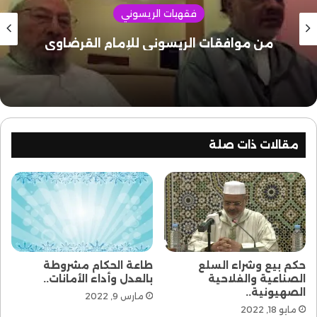
صيغة غير مباشرة لإشراك عدد واسع من الناس بواسطة من
فقهيات الريسوني
يمثلونهم ويمثلون إرادتهم ومصالحهم.
من موافقات الريسوني للإمام القرضاوي
فالفكرة الأساس إذا هي اشتراك من يهمهم الأمر على أوسع
نطاق ممكن وبأفضل صيغة ممكنة، في تدبير شؤونهم
وفي التداول والتشاور حولها. وهذا هو المبدأ الذي جاءت به
الشورى الإسلامية وأمرت به.
تجديد الفهم حول آيتي الشورى
مقالات ذات صلة
قال الله تعالى: (وأمرهم شورى بينهم) (1) وقال مخاطبا وآمرا
لرسوله صلى الله عليه وسلم (وشاورهم في الأمر) (2).
فالآية الأولى قررت عددا من أسس الإسلام ومسلماته التي
تقوم عليها الحياة الإسلامية، فذكرت من بينها أن أمور
المسلمين تكون شورى فيما بينهم، فلا ينفرد بها ولا يستبد
حكم بيع وشراء السلع
طاعة الحكام مشروطة
بها أحد دونهم. والآية الثانية أمرت رسول الله صلى الله عليه
الصناعية والفلاحية
بالعدل وأداء الأمانات..
الصهيونية..
وسلم وهو صاحب الوحي والعقل والعصمة والنزاهة أن
مارس 9, 2022
مايو 18, 2022
يشاور المؤمنين في الأمر الذي يعنيهم، وأن يشركهم في