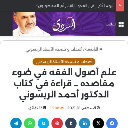
أيهما أنكى في العدو: القتلى أم المعطوبون؟
القائمة
الرئيسية
/
أصحاب و تلامذة الأستاذ الريسوني
أصحاب و تلامذة الأستاذ الريسوني
علم أصول الفقه في ضوء
مقاصده .. قراءة في كتاب
الدكتور أحمد الريسوني
أغسطس 18, 2021
1٬906
13 دقائق
فيسبوك
‫X
لينكدإن
بينتيريست
سكايب
واتساب
تيلقرام