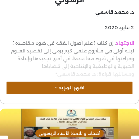
د. محمد قاسمي
2 مايو، 2020
الاجتهاد
: إن كتاب ( علم أصول الفقه في ضوء مقاصده )،
لبنة أولى في مشروع علمي كبير يرمي إلى تقصيد العلوم
وقراءتها في ضوء مقاصدها، في أفق تجديدها وإعادة
الحيوية والوظيفية والإنتاجية إلى قضاياها
ومسائلها.
قراءة: د. محمد قاسمي*
اظهر المزيد
اذا ذكر الدكتور
أحمد الريسوني
، ذكرت المقاصد والأصول
بأبحاثه الرائدة وتنظيراته التجديدية، وسيكون من التطويل
في هذه القراءة الخوض في تفاصيل سيرته العلمية،
ومساره المهني المرتبط في غالبه بمجال تخصصه الذي هو
علم أصول الفقه ومقاصد الشريعة تنظيرا وتنزيلا،
أصحاب و تلامذة الأستاذ الريسوني
فالمؤلف أشهر من نار على علم في العلم والفكر، غير أن