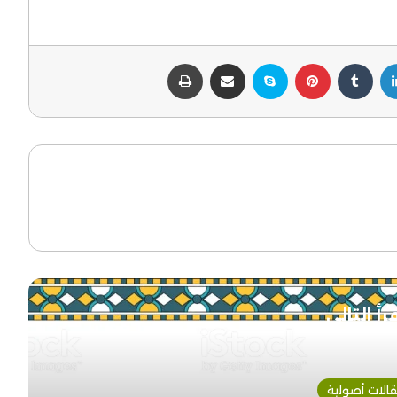
لينكدإن
بينتيريست
سكايب
مشاركة عبر البريد
طباعة
رأ التالي
الات أصولية