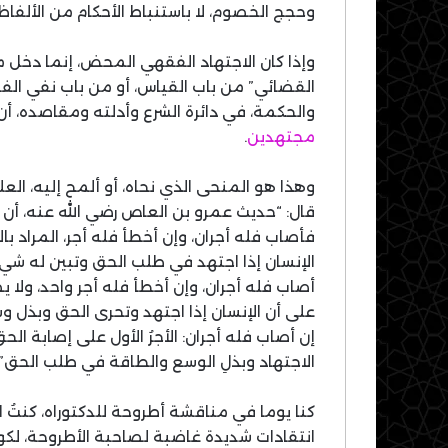
وحجج الخصوم، لا باستنباط الأحكام من الألفاظ 
وإذا كان الاجتهاد الفقهي المحض، إنما دخل م
القضائي” من باب القياس، أو من باب نفي الف
والحكمة، في دائرة الشرع وأدلته ومقاصده، أن 
مجتهدين
.
وهذا هو المنحى الذي نحاه، أو ألمح إليه، ا
قال: “حديث عمرو بن العاص رضي الله عنه، أن ا
فأصاب فله أجران، وإن أخطأ فله أجر، المراد با
الإنسان إذا اجتهد في طلب الحق وتبين له شيء
أصاب فله أجران، وإن أخطأ فله أجر واحد، ولا 
على أن الإنسان إذا اجتهد وتحرى الحق وبذل و
إن أصاب فله أجران: الأجرُ الأول على إصابة الح
الاجتهاد وبذلِ الوسع والطاقة في طلب الحق” 
كنا يوما في مناقشة أطروحة للدكتوراه، كنتُ ا
انتقادات شديدة غاضبة لصاحبة الأطروحة، لكو