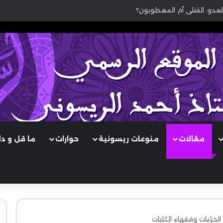
لعدو: القتلى أم المعطوبون؟
مقالات
منوعات ريسونية
حوارات
ما قل و د
لجزئيات وفقهاء الكليات