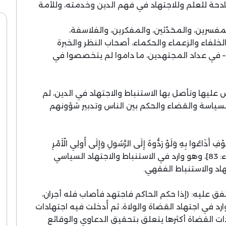
ة للعلم وللاجتهاد في فهم الدين وخدمته، وللأمة
فسرين، والمحَدّثين، والمفكرين، والفلاسفة،
لخلفاء والزعماء والحكماء، أصحاب النظر والخبرة
ا – في عداد المجتهدين، ما داموا لم يتخصصوا في
ليها وتأصل بها الاستنباط والاجتهاد في الدين، لم
 السياسة والقضاء والحكم بين الناس وتدبير شؤونهم
 أَذَاعُوا بِهِ وَلَوْ رَدُّوهُ إِلَى الرَّسُولِ وَإِلَى أُولِي الْأَمْرِ
مِنْهُمْ لَعَلِمَهُ الَّذِينَ يَسْتَنْبِطُونَهُ منهم} [النساء: 83]، وهو وارد في الاستنباط والاجتهاد السياسي
اد والاستنباط الفقهي.
ق عليه: (إذا حكم الحاكم فاجتهد فأصاب فله أجران،
رد في اجتهاد القضاة والولاة، ثم أُدخلت فيه اجتهادات
دات القضاة أكثرها يتعلق بتحقيق الدعاوي والوقائع