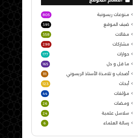
منوعات ريسونية
805
ضيف الموقع
395
مقالات
358
مشاركات
298
حوارات
177
ما قل و دل
165
أصحاب و تلامذة الأستاذ الريسوني
111
أبحاث
123
مؤلفات
44
ومضات
26
سلاسل علمية
24
رسالة العلماء
6