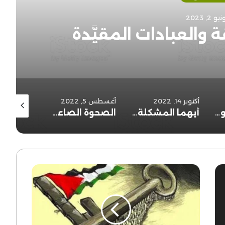
يو 2, 2023
 والعبادات المقيَّدة
أكتوبر 14, 2022
أغسطس 5, 2022
يوليو 20, 2022
أعظم نص أصولي قرأته:
أيهما المشكلة: فقه التيسير أم فقه التشديد؟
أدلة الأحكام نوعان
الصحوة الصاعدة والصحوة الراشدة..
الحكام
سبب
تراجع
الاهتمام
بالقدس