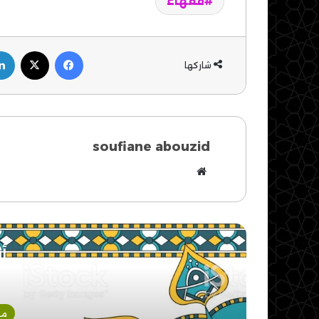
فقهاء
فيسبوك
‫X
شاركها
soufiane abouzid
موقع
الويب
أق
مق