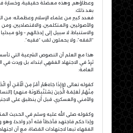
وعطاؤهم. وهذه معضلة حقيقية، وخسارة فادح
بعد ذلك.
فعدد كبير من علماء الإسلام وعظمائه: من الم
والأصوليين، والمتكلمين، والاقتصاديين، ومن ا
والاستنباط، لا سبيل إلى إدخالهم – ولو مبدئي
“الفقه”، ولا يحملون لقب “فقيه”.
هذا مع العلم أن النصوص الشرعية التي تأسس ع
تَرِدْ في الاجتهاد الفقهي ابتداء، بل وردت في
العامة:
كقوله تعالى {وَإِذَا جَاءَهُمْ أَمْرٌ مِنَ الْأَمْنِ أَوِ الْخَوْفِ
والأمني والعسكري، قبل أن ينطبق على الاجته
وكقوله صلى الله عليه وسلم في الحديث المتف
وإذا حكم فاجتهد فأخطأ فله أجر واحد)، وهو وا
الفقهاء تبعا لاجتهادات القضاة، مع أن اجتها