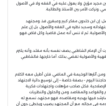
ون مجرد مؤرخ، ولا يعول عليه في الفقه ولا في الأصول
 وتركت الأمر بين الأستاذ والطالبة.
فاضل: إن ابن خلدون مفكر كبير وعبقري فذ، ومجتهد
جتهاداته وسديد نظره في الفقه والأصول. بل إن علم
ة والأصولية. ثم لا ننس أنه عمل قاضيا، وكل قاض فهو
ت أن الإمام الشاطبي يصف نفسه بأنه مقلد، وأنه يلتزم
قهية والأصولية تقضي بذلك. أما خارجها، فالشاطبي
 ومن آثارها الوخيمة في الماضي، فلن أطيل معه الكلام
اجتنا اليوم – بصفة خاصة – إلى توسيع دائرة الاجتهاد
الإصلاحية. فكل صاحب مؤهلات واجتهادات فكرية
ام والقواعد والمقاصد، ومن والحلول والنظريات
استرشد فيها بهديه ومقاصده، فهو مجتهد، نسمع له
وعدمه في مجاله. مع أن المجتهد يصيب ويخطئ، دون أن