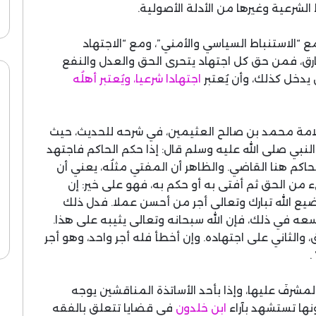
الشرعية وغيرها من الأدلة الأصولية.
ع “الاستنباط السياسي والأمني”، ومع “الاجتهاد
ارق، فمن حق كل اجتهاد يتحرى الحق والعدل والنفع
يدخل كذلك، وأن يُعتبر
اجتهادا شرعيا، ويُعتبر أهلُه
لعلامة محمد بن صالح العثيمين، في شرحه للحديث، حيث
لنبي صلى الله عليه وسلم قال: إذا حكم الحاكم فاجتهد
لحاكم هنا القاضي. والظاهر أن المفتي مثلُه، يعني أن
 من الحق ثم أفتى به أو حكم به، فهو على خير: إن
يضيع الله تبارك وتعالى أجر من أحسن عملا. فدل ذلك
سعه في ذلك، فإن الله سبحانه وتعالى يثيبه على هذا.
ق، والثاني على اجتهاده. وإن أخطأ فله أجر واحد، وهو أجر
.
لمشرفَ عليها، وإذا بأحد الأساتذة المناقشين يوجه
نها تستشهد بآراء
ابن خلدون
في قضايا تتعلق بالفقه