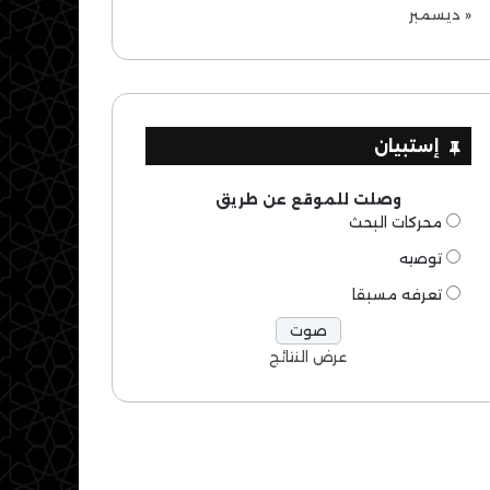
« ديسمبر
إستبيان
وصلت للموقع عن طريق
محركات البحث
توصيه
تعرفه مسبقا
عرض النتائج