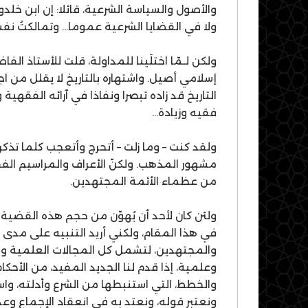
والأصول والسياسة الشرعية، قائلا: إن ابن خلد
ولا في القضايا الشرعية عموما… وتمالكتُ نفسي،
ولكن لـمّا اختلَينا للمداولة، قلت للأستاذ ال
إسلامي أصيل. واشتهاره بالتاريخ لا يقلل من ا
التاريخ قد زاده تبصرا ونفاذا في آرائه الفقهي
فقيه وزيادة…
ولقد كنت – وما زلت – أتحرج وأتعجب كلما تذكر
مشهور المذهب. ولكنّ الأعراف والمراسيم الف
من عظماء الأئمة المجتهدين.
ولئن كان لأحد أن يُهوّن من حجم هذه القضية
في هذا المقام، ولكني أريد التنبيه على مدى ح
والمجتهدين، لتشمل كل المجالات العلمية و
وعلمية، إذا قدم لنا الجديد المفيد، من الأحك
والخطط، التي استنبطها من الشرع وأدلته، و
ونعتبر قوله، ونعتد به في انعقاد الإجماع 