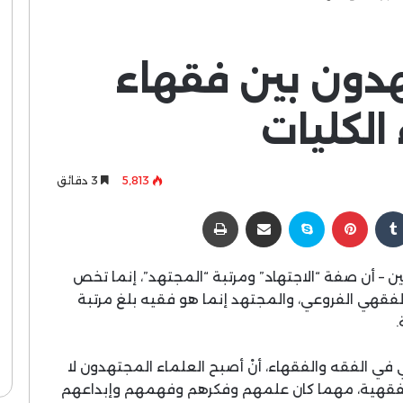
هدون بين فقهاء
الكليات
5٬813
3 دقائق
كدإن
بينتيريست
سكايب
مشاركة عبر البريد
طباعة
ن – أن صفة “الاجتهاد” ومرتبة “المجتهد”، إنما تخص
 الفقهي الفروعي، والمجتهد إنما هو فقيه بلغ مرتبة
.
 في الفقه والفقهاء، أنْ أصبح العلماء المجتهدون لا
ئرة الفقهية، مهما كان علمهم وفكرهم وفهمهم وإبداعهم