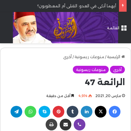
أيهما أنكى في العدو: القتلى أم المعطوبون؟
القائمة
الرئيسية
/
منوعات ريسونية
/
أخرى
أخرى
منوعات ريسونية
الرائعة 47
مارس 20, 2021
4٬914
أقل من دقيقة
فيسبوك
‫X
لينكدإن
بينتيريست
سكايب
واتساب
تيلقرام
ڤايبر
مشاركة عبر البريد
طباعة