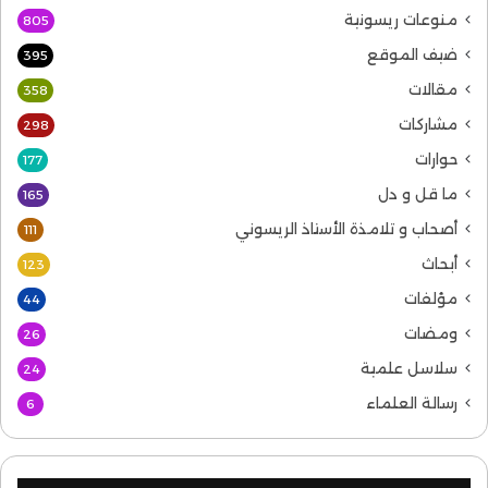
منوعات ريسونية
805
ضيف الموقع
395
مقالات
358
مشاركات
298
حوارات
177
ما قل و دل
165
أصحاب و تلامذة الأستاذ الريسوني
111
أبحاث
123
مؤلفات
44
ومضات
26
سلاسل علمية
24
رسالة العلماء
6