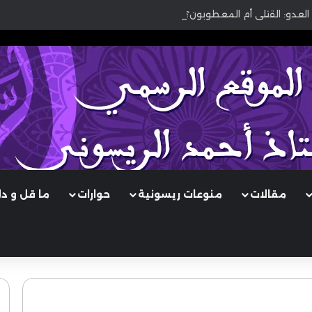
العدو: القتلى أم المعطوبون؟
مقالات
منوعات ريسونية
حوارات
ما قل و د