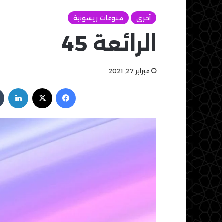
أخرى
منوعات ريسونية
الرائعة 45
فبراير 27, 2021
فيسبوك
‫X
لين