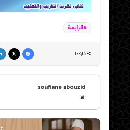
الرابعة
فيسبوك
‫X
شاركها
soufiane abouzid
موقع
الويب