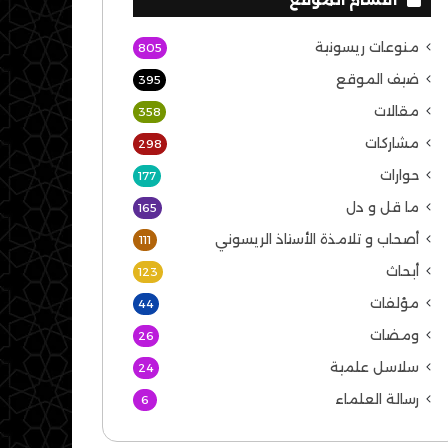
منوعات ريسونية
805
ضيف الموقع
395
مقالات
358
مشاركات
298
حوارات
177
ما قل و دل
165
أصحاب و تلامذة الأستاذ الريسوني
111
أبحاث
123
مؤلفات
44
ومضات
26
سلاسل علمية
24
رسالة العلماء
6