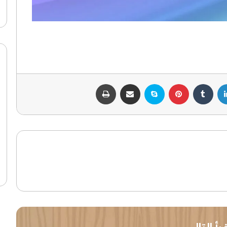
لينكدإن
بينتيريست
سكايب
مشاركة عبر البريد
طباعة