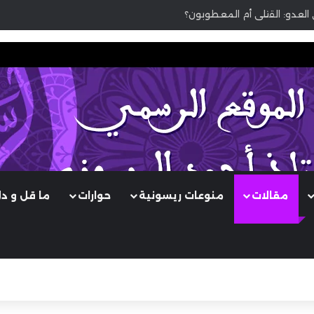
 العدو: القتلى أم المعطوبون؟
مقالات
منوعات ريسونية
حوارات
ما قل و د