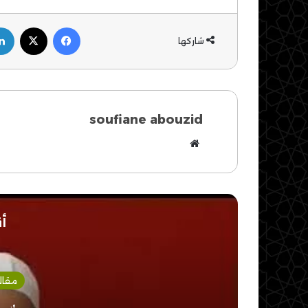
فيسبوك
‫X
شاركها
soufiane abouzid
موقع
الويب
أق
مقال