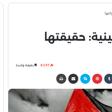
بتها
نية: حقيقتها
8٬037
دقيقة واحدة
كدإن
بينتيريست
سكايب
مشاركة عبر البريد
طباعة