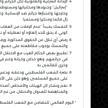
الإدانة الشرعية والقانونية لكل الجرائم وال
“إسرائيل” وجنودها ومخابراتها ومستوطن
وخارجها، واعتبارُها جرائمَ ضد الإنسانية، و
زال قائما ومتكررا ومستمرا..
التمسك بمبدأ “عدم الإفلات من العقاب” 
كوني، لا يحق لأحد إلغاؤه أو تعطيله أو ت
رفض أي تنازل عن الحقوق المذكورة، ور
والتمسكُ بوجوب مقاطعته على جميع ا
تطبيع بعض الحكام العرب مع الاحتلال ال
في جرائمهم، وهو خذلان وخيانة وغدر ف
وخزي للقائمين به.
نصرة الشعب الفلسطيني ودعمُه، ودعم ج
على جميع المسلمين، وهو دَيْن على الأحر
نقدر ونشكر كل الهيئات والأشخاص أصحا
والمناهِضة للعدوان والاحتلال، من غير ا
* اليوم العالمي للتضامن مع الشعب الفلسط