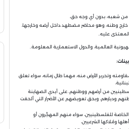
من شعبه، بدون أي وجه حق،
ج وطنه، وهو محاصَر مضطهد داخل أرضه وخارجها،
معتدَى عليه..
يونية العالمية، والدول الاستعمارية المعلومة..
ينات:
اومته وتحرير الأرض منه، مهما طال زمانه، سواء تعلق
بنانية،
لسطينيين من أرضهم ووطنهم، على أيدي الصهاينة
نهم وديارهم، وبحق تعويضهم عن الأضرار التي ألحقت
لخاصة للفلسطينيين، سواء منهم المهجَّرون أو
هلها ومُلاكها الشرعيين،