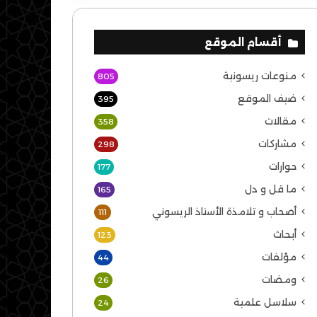
أقسام الموقع
منوعات ريسونية
805
ضيف الموقع
395
مقالات
358
مشاركات
298
حوارات
177
ما قل و دل
165
أصحاب و تلامذة الأستاذ الريسوني
111
أبحاث
123
مؤلفات
44
ومضات
26
سلاسل علمية
24