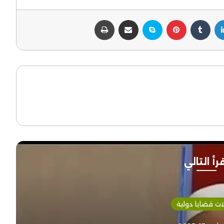
لينكدإن
بينتيريست
سكايب
مشاركة عبر البريد
طباعة
رأ التالي
ات قضايا دولية