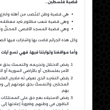
قضية فلسطين…
هي قضية وطن اغتُصب من أهله وانتزع 
وهي قضية شعب مظلوم شرد معظمُه خار
وهي قضية المسجد الأقصى، المحتلِّ وال
وكل هذه الجرائم قامت بها واشتركت فيها الصه
وأما مواقفنا وثوابتنا فيها، فهي تسع آيات ب
رفض الاحتلال وتجريمه، والتمسك بحق مق
الأمر بفلسطين، أو بالأراضي السورية أو الل
رفض التشريد الذي تعرض له ملايين الف
المحتلين، والتمسكُ بحق عودتهم إلى وط
بهم،
رفض الاستيلاء بغير حق على الممتلكات ا
الباقون في وطنهم، وضرورةُ إعادتها إلى أ