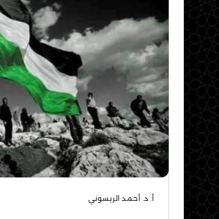
أ. د. أحمد الريسوني