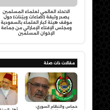
وبيّنات)
حول
موقف
الاتحاد العالمي لعلماء المسلمين
هيئة
يصدر وثيقة (اضاءات وبيّنات) حول
كبار
موقف هيئة كبار العلماء بالسعودية
العلماء
ومجلس الإفتاء الإماراتي من جماعة
بالسعودية
الإخوان المسلمين
ومجلس
الإفتاء
الإماراتي
من
جماعة
الإخوان
مقالات ذات صلة
المسلمين
حماس والنظام السوري:
أهل السنة