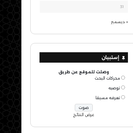
31
« ديسمبر
إستبيان
وصلت للموقع عن طريق
محركات البحث
توصيه
تعرفه مسبقا
عرض النتائج