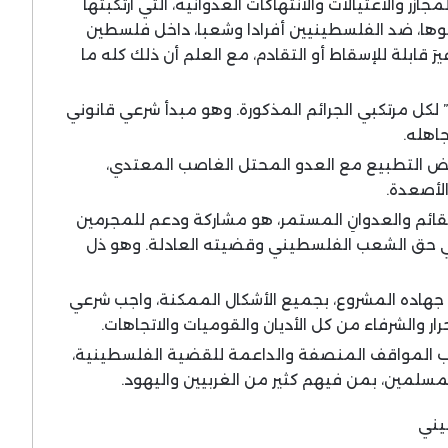
مجازر والاغتيالات والانتهاكات العدوانية، التي ارتكبتها
وها، ضد الفلسطينيين أفرادا وشعبا، داخل فلسطين
غيرَ قابلة للإسقاط أو التقادم، مع العلم أن ذلك كله ما
لكل مرتكبي الجرائم المذكورة. وهو مبدأ شرعي قانوني
جاهله.
فض التطبيع مع العدو المحتل الغاصب المعتدي،
لأصعدة.
قائم والعدوانِ المستمر، هو مشاركة ودعم للمجرمين
ي حق الشعب الفلسطيني وقضيته العادلة. وهو ذل
هاده المشروع، بجميع الأشكال الممكنة، واجب شرعي
ار والشرفاء من كل الأديان والقوميات والاتجاهات.
ب المواقف المنصفة والداعمة للقضية الفلسطينية،
لمسلمين، بمن فيهم كثير من الغربيين واليهود.
يني