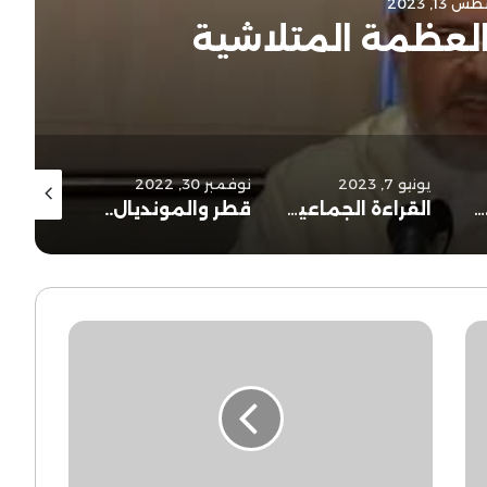
13, 2023
العظمة المتلاشية
يونيو 7, 2023
نوفمبر 30, 2022
أكتوبر 25, 2022
الاتجار بالبشر في صيغته العصرية
القراءة الجماعية للقرآن الكريم:دواعيها وما قيل فيها
قطر والمونديال..
مقتطفات
من
"إضاءات
وبينات"