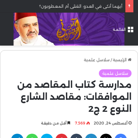
الصبر والشكر في القرآن.
القائمة
الرئيسية
/
سلاسل علمية
سلاسل علمية
مدارسة كتاب المقاصد من
الموافقات: مقاصد الشارع
النوع 2 ج2
أغسطس 24, 2020
7٬569
أقل من دقيقة
فيسبوك
‫X
لينكدإن
بينتيريست
سكايب
واتساب
تيلقرام