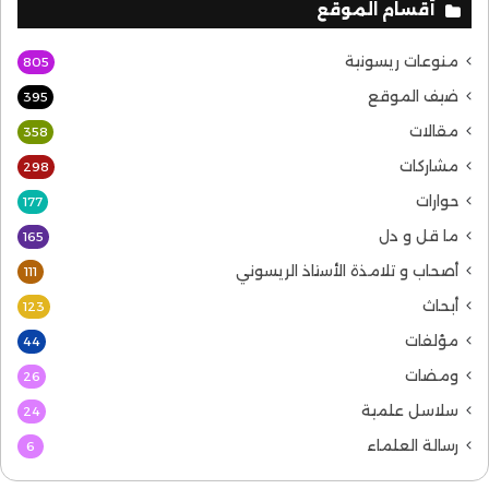
أقسام الموقع
منوعات ريسونية
805
ضيف الموقع
395
مقالات
358
مشاركات
298
حوارات
177
ما قل و دل
165
أصحاب و تلامذة الأستاذ الريسوني
111
أبحاث
123
مؤلفات
44
ومضات
26
سلاسل علمية
24
رسالة العلماء
6