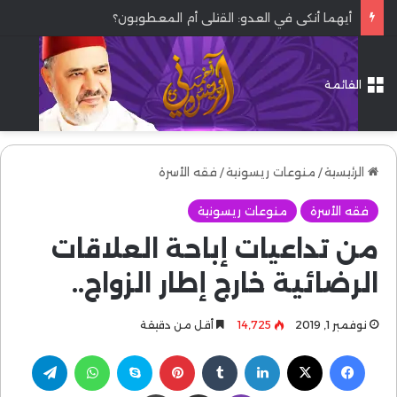
أيهما أنكى في العدو: القتلى أم المعطوبون؟
القائمة
الرئيسية
/
منوعات ريسونية
/
فقه الأسرة
فقه الأسرة
منوعات ريسونية
من تداعيات إباحة العلاقات
الرضائية خارج إطار الزواج..
نوفمبر 1, 2019
14٬725
أقل من دقيقة
فيسبوك
‫X
لينكدإن
بينتيريست
سكايب
واتساب
تيلقرام
ڤايبر
مشاركة عبر البريد
طباعة