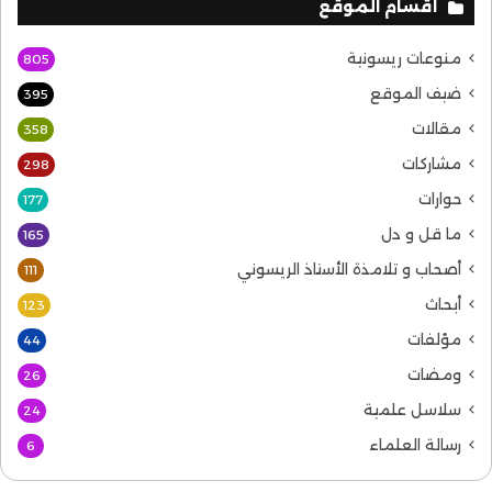
أقسام الموقع
منوعات ريسونية
805
ضيف الموقع
395
مقالات
358
مشاركات
298
حوارات
177
ما قل و دل
165
أصحاب و تلامذة الأستاذ الريسوني
111
أبحاث
123
مؤلفات
44
ومضات
26
سلاسل علمية
24
رسالة العلماء
6