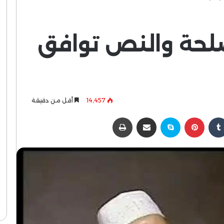
صلحة والنص توافق
14٬457
أقل من دقيقة
كدإن
بينتيريست
سكايب
مشاركة عبر البريد
طباعة