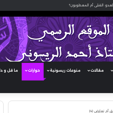
لعدو: القتلى أم المعطوبون؟
مقالات
منوعات ريسونية
حوارات
ما قل و د
أم تعارض (4)