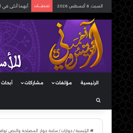
السبت, 8 أغسطس 2026
تحديثـــات
أيهما أنكى في ا
الرئيسية
مؤلفات
مشاركات
أبحاث
بحث عن
الرئيسية
/
حوارات
/
ساعة حوار: المصلحة والنص توافق 