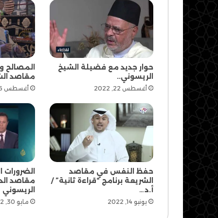
حوار جديد مع فضيلة الشيخ
المصالح و
الريسوني..
مقاصد الش
أغسطس 22, 2022
أغسطس 6, 2022
حفظ النفس في مقاصد
الضرورات 
الشريعة برنامج “قراءة ثانية” /
مقاصد الدي
أ.د…
الريسوني
يونيو 14, 2022
مايو 30, 2022