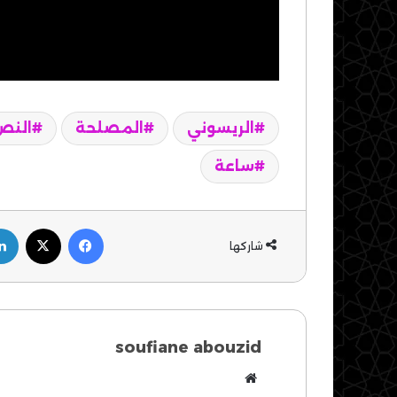
الريسوني
المصلحة
النص
ساعة
فيسبوك
‫X
شاركها
soufiane abouzid
موقع