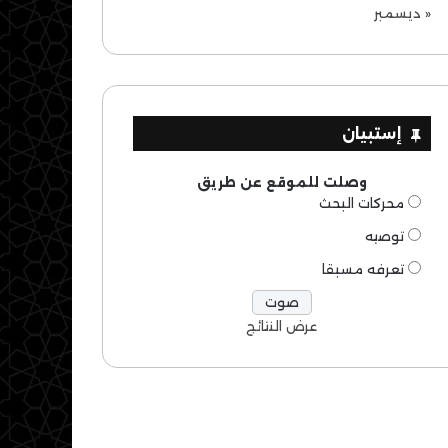
« ديسمبر
إستبيان
وصلت للموقع عن طريق
محركات البحث
توصيه
تعرفه مسبقا
عرض النتائج