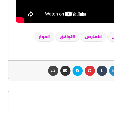
تعارض
توافق
حوار
لينكدإن
بينتيريست
سكايب
مشاركة عبر البريد
طباعة