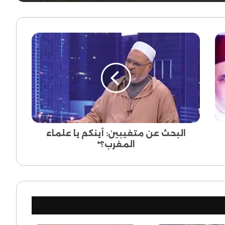
البحث
عن
متغيبين:
أينكم
يا
علماء
المغرب؟
*
البحث عن متغيبين: أينكم يا علماء
المغرب؟*