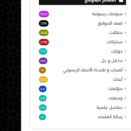
منوعات ريسونية
805
ضيف الموقع
395
مقالات
358
مشاركات
298
حوارات
177
ما قل و دل
165
أصحاب و تلامذة الأستاذ الريسوني
111
أبحاث
123
مؤلفات
44
ومضات
26
سلاسل علمية
24
رسالة العلماء
6