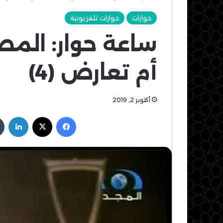
حوارات
حوارات تلفزيونية
ساعة حوار: الم
أم تعارض (4)
أكتوبر 2, 2019
فيسبوك
‫X
لين