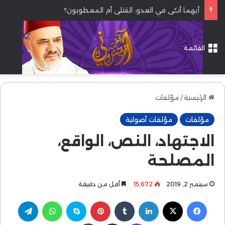
أيهما أنكى في العدو: القتلى أم المعطوبون؟
القائمة
الرئيسية
/
مؤلفات
مؤلفات
مؤلفات أصولية
الاجتهاد، النص، الواقع،
المصلحة
سبتمبر 2, 2019
15٬672
أقل من دقيقة
فيسبوك
‫X
لينكدإن
بينتيريست
سكايب
واتساب
تيلقرام
ڤايبر
مشاركة عبر البريد
طباعة