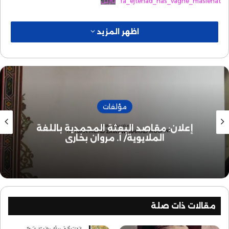
fa_ejtehad_nas_vaghe_maslehat
تنزيل
اظهر المزيد
مؤلفات
إعلان: مقاصد البعثة المحمدية باللغة
الملايوية/ أ. مروان بخاري
مقالات ذات صلة