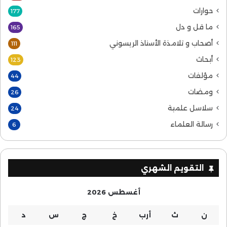
حوارات
177
ما قل و دل
165
أصحاب و تلامذة الأستاذ الريسوني
111
أبحاث
123
مؤلفات
44
ومضات
26
سلاسل علمية
24
رسالة العلماء
6
التقويم الشهري
أغسطس 2026
ن
ث
أرب
خ
ج
س
د