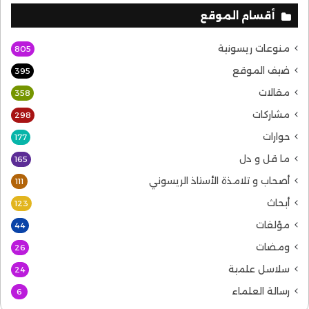
أقسام الموقع
منوعات ريسونية
805
ضيف الموقع
395
مقالات
358
مشاركات
298
حوارات
177
ما قل و دل
165
أصحاب و تلامذة الأستاذ الريسوني
111
أبحاث
123
مؤلفات
44
ومضات
26
سلاسل علمية
24
رسالة العلماء
6