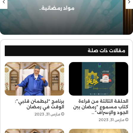
مواد رمضانية..
مقالات ذات صلة
الحلقة الثالثة من قراءة
برنامج “ليطمئن قلبي”:
كتاب مسموع “رمضان بين
الوقت في رمضان
الجود والإسراف”…
مارس 31, 2023
مارس 31, 2023